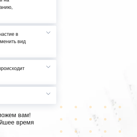
анию,
частие в
сменить вид
 происходит
можем вам!
айшее время