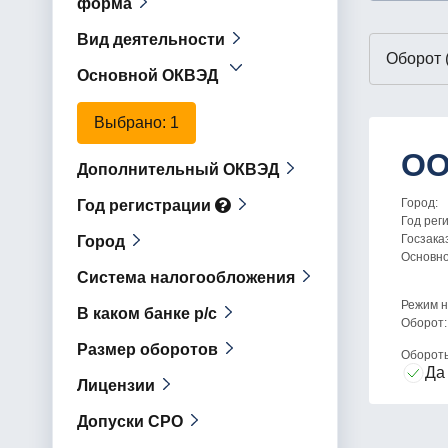
форма
Вид деятельности
Основной ОКВЭД
Выбрано
: 1
ОО
Дополнительный ОКВЭД
Город:
Год регистрации
Год рег
Госзака
Город
Основн
Система налогообложения
Режим н
В каком банке р/с
Оборот:
Размер оборотов
Оборот
Да
Лицензии
Допуски СРО