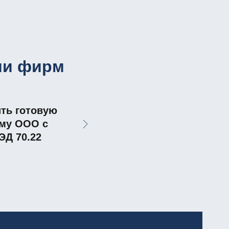
ии фирм
ть готовую
му ООО с
ЭД 70.22