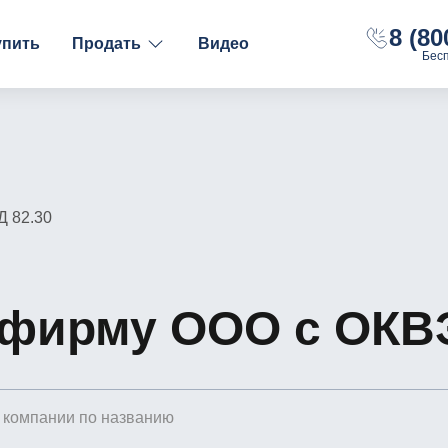
8 (80
упить
Продать
Видео
Бес
ФИНАНСОВОЕ СОСТОЯНИЕ
НАЛОГООБЛОЖЕНИ
С долгами
ОСН
Без долгов
УСН "Доходы"
С расчётным счётом
УСН "Доходы-Рас
Д 82.30
С оборотами
 фирму ООО с ОКВЭ