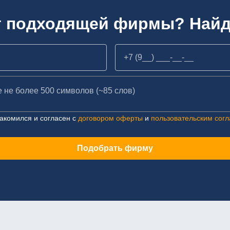
т подходящей фирмы? Найд
акомился и согласен с
договором оферты
и
пользовательским сог
Подобрать фирму