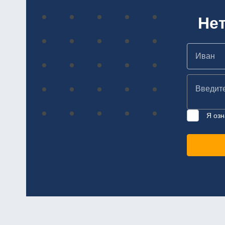
Не
Я озн