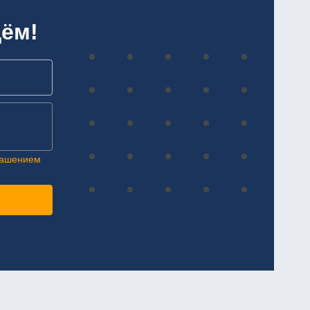
ём!
лашением