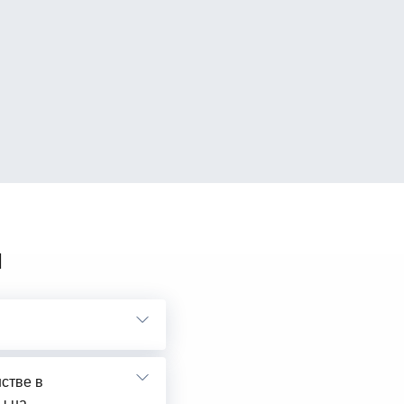
ы
нстве в
ы на