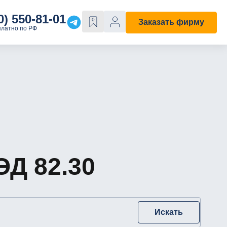
0) 550-81-01
0
Заказать фирму
платно по РФ
Е
ОСОБЫЕ СВОЙСТВА
Строительная
С лицензией
ходы"
С историей
Д 82.30
Искать