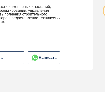
ласти инженерных изысканий,
проектирования, управления
 выполнения строительного
дзора, предоставление технических
тях
ть
Написать