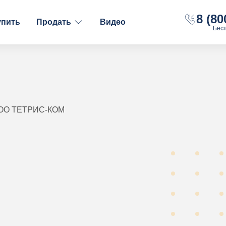
8 (80
упить
Продать
Видео
Бес
ФИНАНСОВОЕ СОСТОЯНИЕ
НАЛОГООБЛОЖЕНИ
С долгами
ОСН
Без долгов
УСН "Доходы"
С расчётным счётом
УСН "Доходы-Рас
ООО ТЕТРИС-КОМ
С оборотами