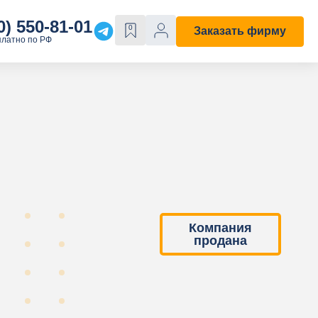
0) 550-81-01
0
Заказать фирму
платно по РФ
Е
ОСОБЫЕ СВОЙСТВА
Строительная
С лицензией
ходы"
С историей
Компания
продана