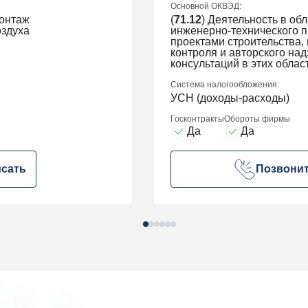
Основной ОКВЭД:
монтаж
(
71.12
) Деятельность в об
оздуха
инженерно-технического 
проектами строительства,
контроля и авторского на
консультаций в этих облас
Система налогообложения:
УСН (доходы-расходы)
Госконтракты
Обороты фирмы
Да
Да
сать
Позвони