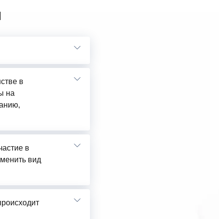
ы
нстве в
ы на
анию,
частие в
сменить вид
 происходит