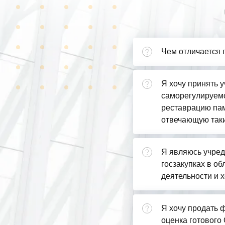
Чем отличается 
Я хочу принять у
саморегулируемо
реставрацию пам
отвечающую так
Я являюсь учред
госзакупках в о
деятельности и х
Я хочу продать ф
оценка готового