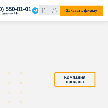
0) 550-81-01
0
Заказать фирму
платно по РФ
Е
ОСОБЫЕ СВОЙСТВА
Строительная
С лицензией
ходы"
С историей
Компания
продана