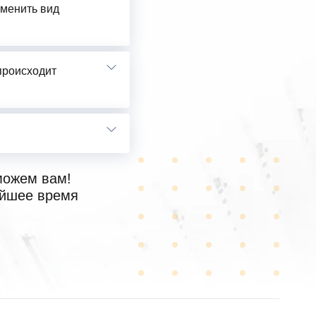
сменить вид
 происходит
можем вам!
айшее время