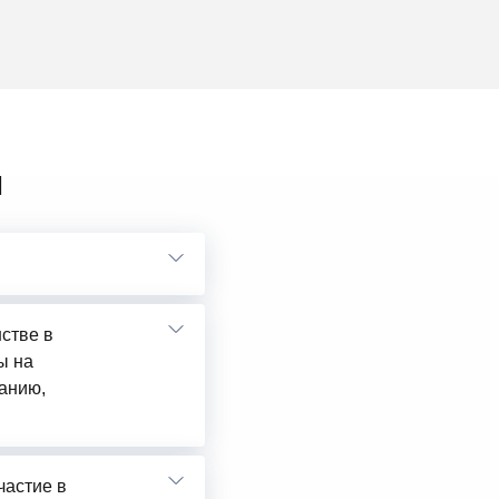
ы
нстве в
ы на
анию,
частие в