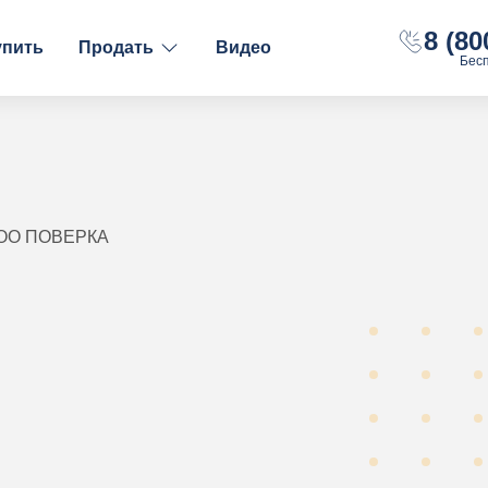
8 (80
упить
Продать
Видео
Бес
ФИНАНСОВОЕ СОСТОЯНИЕ
НАЛОГООБЛОЖЕНИ
С долгами
ОСН
Без долгов
УСН "Доходы"
С расчётным счётом
УСН "Доходы-Рас
ООО ПОВЕРКА
С оборотами