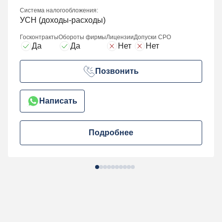
Система налогообложения:
УСН (доходы-расходы)
Госконтракты
Обороты фирмы
Лицензии
Допуски СРО
Да
Да
Нет
Нет
Позвонить
Написать
Подробнее