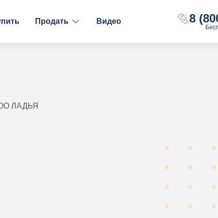
8 (80
упить
Продать
Видео
Бес
ФИНАНСОВОЕ СОСТОЯНИЕ
НАЛОГООБЛОЖЕНИ
С долгами
ОСН
Без долгов
УСН "Доходы"
С расчётным счётом
УСН "Доходы-Рас
ООО ЛАДЬЯ
С оборотами