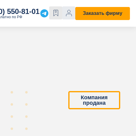
0) 550-81-01
0
Заказать фирму
платно по РФ
Е
ОСОБЫЕ СВОЙСТВА
Строительная
С лицензией
ходы"
С историей
Компания
продана