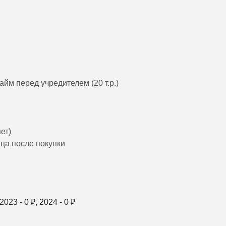
йм перед учредителем (20 т.р.)
ет)
яца после покупки
 2023 -
0
₽, 2024 -
0
₽