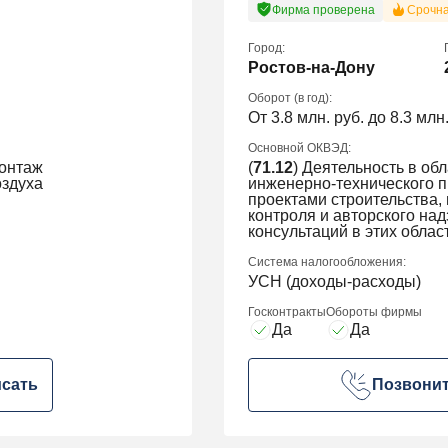
Фирма проверена
Срочн
Город:
Ростов-на-Дону
Оборот (в год):
От 3.8 млн. руб. до 8.3 млн.
Основной ОКВЭД:
монтаж
(
71.12
) Деятельность в об
оздуха
инженерно-технического 
проектами строительства,
контроля и авторского на
консультаций в этих облас
Система налогообложения:
УСН (доходы-расходы)
Госконтракты
Обороты фирмы
Да
Да
сать
Позвони