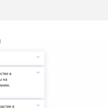
ы
нстве в
ы на
анию,
частие в