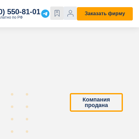
0) 550-81-01
0
Заказать фирму
платно по РФ
Е
ОСОБЫЕ СВОЙСТВА
Строительная
С лицензией
ходы"
С историей
Компания
продана