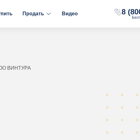
8 (80
упить
Продать
Видео
Бес
ФИНАНСОВОЕ СОСТОЯНИЕ
НАЛОГООБЛОЖЕНИ
С долгами
ОСН
Без долгов
УСН "Доходы"
С расчётным счётом
УСН "Доходы-Рас
ООО ВИНТУРА
С оборотами