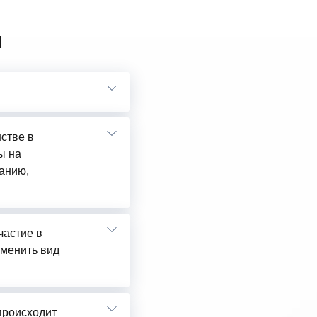
ы
нстве в
ы на
анию,
частие в
сменить вид
 происходит