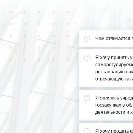
Чем отличается 
Я хочу принять у
саморегулируемо
реставрацию пам
отвечающую так
Я являюсь учред
госзакупках в о
деятельности и х
Я хочу продать ф