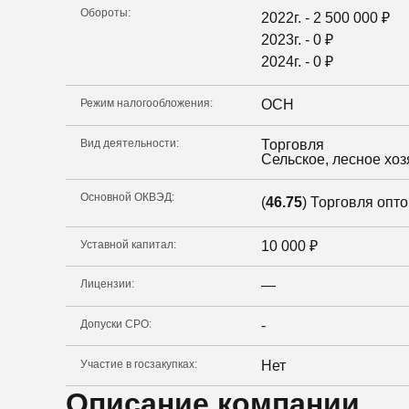
Обороты:
2022г. -
2 500 000
₽
2023г. -
0
₽
2024г. -
0
₽
Режим налогообложения:
ОСН
Вид деятельности:
Торговля
Сельское, лесное хоз
Основной ОКВЭД:
(
46.75
) Торговля опт
Уставной капитал:
10 000
₽
Лицензии:
—
Допуски СРО:
-
Участие в госзакупках:
Нет
Описание компании