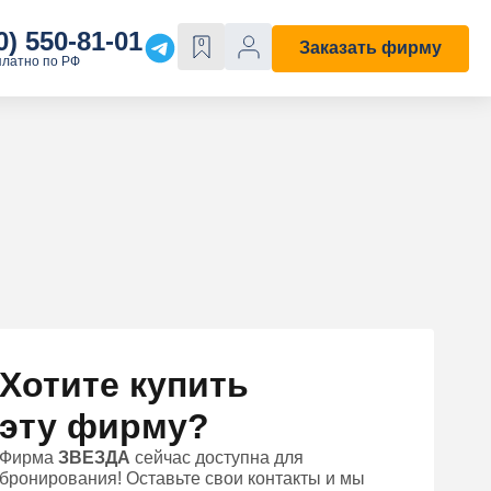
0) 550-81-01
0
Заказать фирму
платно по РФ
Е
ОСОБЫЕ СВОЙСТВА
Строительная
С лицензией
ходы"
С историей
Хотите купить
эту фирму?
Фирма
ЗВЕЗДА
сейчас доступна для
бронирования! Оставьте свои контакты и мы