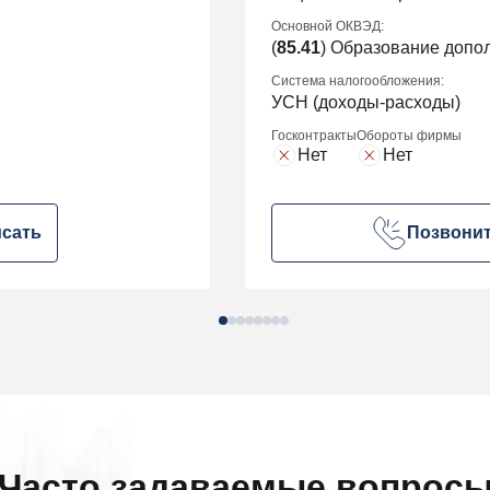
Основной ОКВЭД:
(
85.41
) Образование допо
Система налогообложения:
УСН (доходы-расходы)
Госконтракты
Обороты фирмы
Нет
Нет
сать
Позвони
Часто задаваемые вопрос