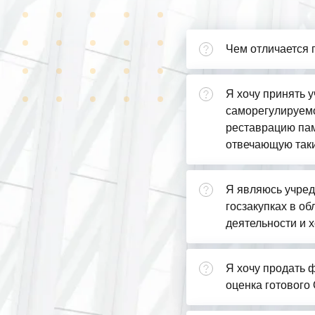
Чем отличается 
Я хочу принять у
саморегулируемо
реставрацию пам
отвечающую так
Я являюсь учред
госзакупках в о
деятельности и х
Я хочу продать ф
оценка готового