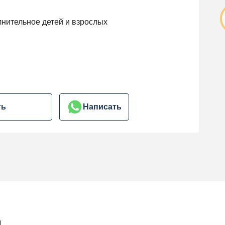
лнительное детей и взрослых
ть
Написать
ы