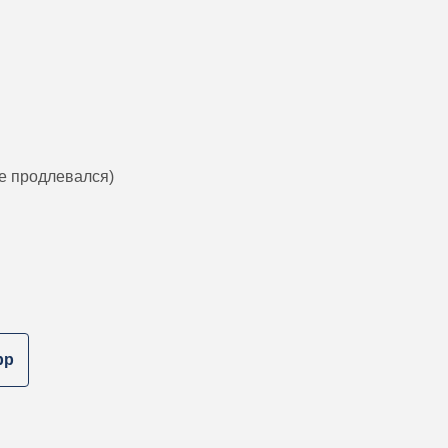
не продлевался)
pp