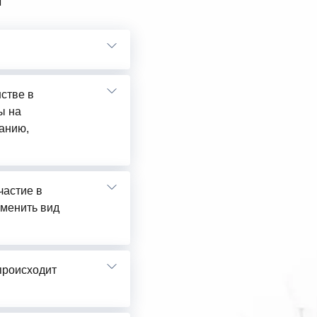
нстве в
ы на
анию,
частие в
сменить вид
 происходит