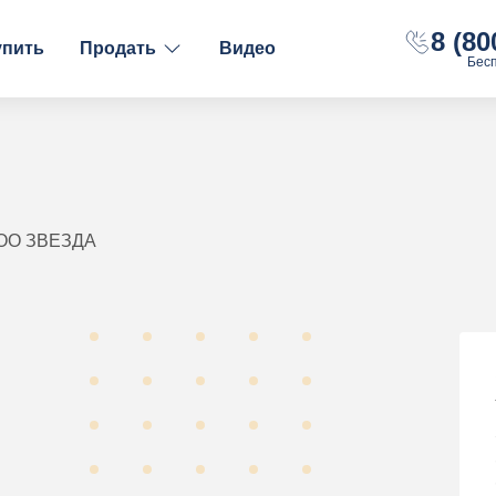
8 (80
упить
Продать
Видео
Бес
ФИНАНСОВОЕ СОСТОЯНИЕ
НАЛОГООБЛОЖЕНИ
С долгами
ОСН
Без долгов
УСН "Доходы"
С расчётным счётом
УСН "Доходы-Рас
ООО ЗВЕЗДА
С оборотами