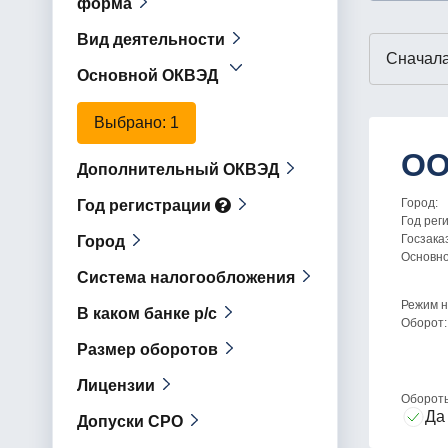
форма
Вид деятельности
Основной ОКВЭД
Выбрано
: 1
ОО
Дополнительный ОКВЭД
Город:
Год регистрации
Год рег
Госзака
Город
Основн
Система налогообложения
Режим н
В каком банке р/с
Оборот:
Размер оборотов
Лицензии
Оборот
Да
Допуски СРО