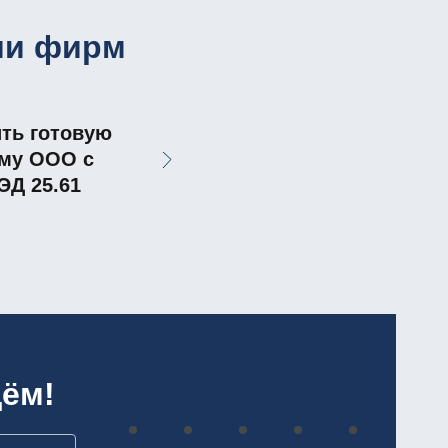
ии фирм
ть готовую
му ООО с
ЭД 25.61
ём!