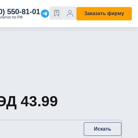
0) 550-81-01
0
Заказать фирму
платно по РФ
Е
ОСОБЫЕ СВОЙСТВА
Строительная
С лицензией
ходы"
С историей
Д 43.99
Искать