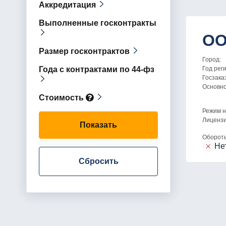
Аккредитация
Выполненные госконтракты
ОО
Размер госконтрактов
Город:
Года с контрактами по 44-фз
Год рег
Госзака
Основн
Стоимость
Режим н
Лицензи
Показать
Оборот
Не
Сбросить