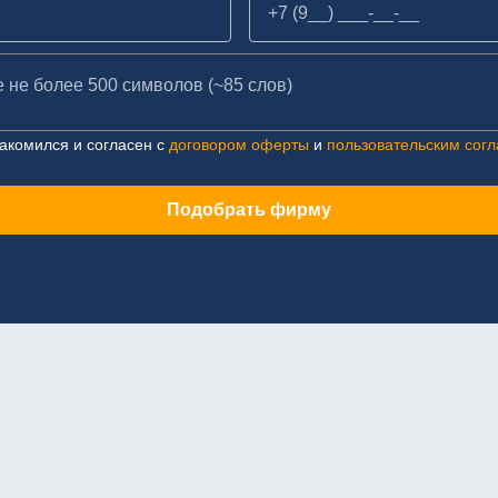
акомился и согласен с
договором оферты
и
пользовательским сог
Подобрать фирму