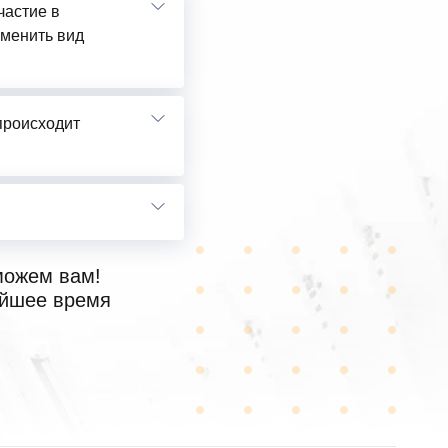
частие в
сменить вид
 происходит
можем вам!
айшее время