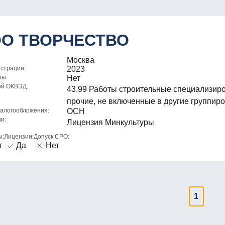
О ТВОРЧЕСТВО
Москва
истрации:
2023
зы
Нет
ой ОКВЭД:
43.99 Работы строительные специализир
прочие, не включенные в другие группир
алогообложения:
ОСН
и:
Лицензия Минкультуры
ы:
Лицензии:
Допуск СРО:
т
Да
Нет
1