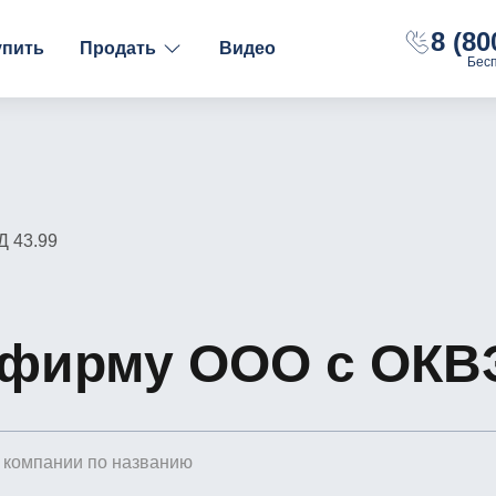
8 (80
упить
Продать
Видео
Бес
ФИНАНСОВОЕ СОСТОЯНИЕ
НАЛОГООБЛОЖЕНИ
С долгами
ОСН
Без долгов
УСН "Доходы"
С расчётным счётом
УСН "Доходы-Рас
Д 43.99
С оборотами
 фирму ООО с ОКВЭ