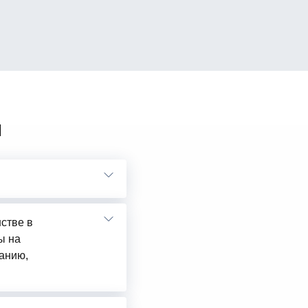
ы
нстве в
ы на
анию,