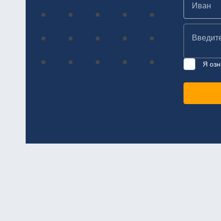
Я озн