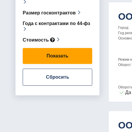
Размер госконтрактов
ОО
Года с контрактами по 44-фз
Город:
Год рег
Основн
Стоимость
Показать
Режим н
Оборот:
Сбросить
Оборот
Да
ОО