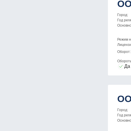
ОО
Город:
Год рег
Основн
Режим н
Лицензи
Оборот:
Оборот
Да
ОО
Город:
Год рег
Основн