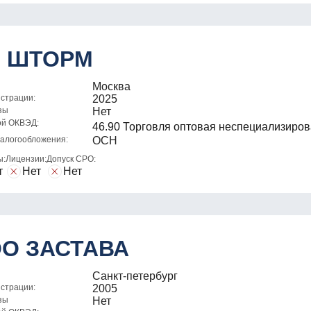
 ШТОРМ
Москва
истрации:
2025
зы
Нет
ой ОКВЭД:
46.90 Торговля оптовая неспециализиро
алогообложения:
ОСН
ы:
Лицензии:
Допуск СРО:
т
Нет
Нет
О ЗАСТАВА
Санкт-петербург
истрации:
2005
зы
Нет