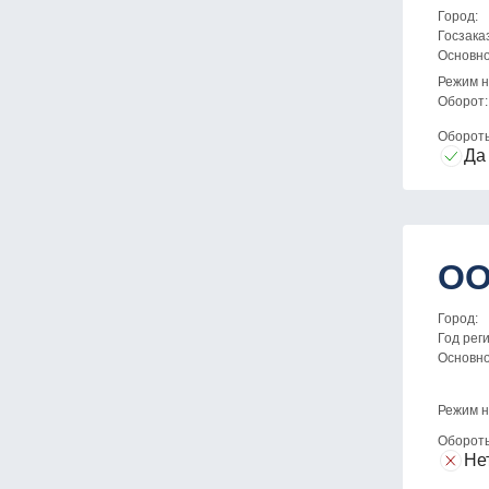
Город:
Госзака
Основн
Режим н
Оборот:
Оборот
Да
ОО
Город:
Год рег
Основн
Режим н
Оборот
Не