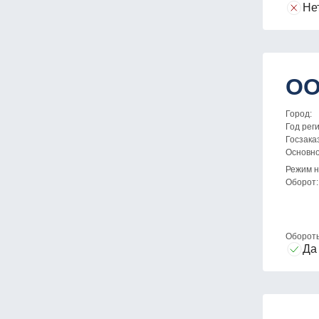
Не
ОО
Город:
Год рег
Госзака
Основн
Режим н
Оборот:
Оборот
Да