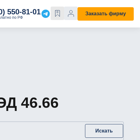
0) 550-81-01
0
Заказать фирму
платно по РФ
Е
ОСОБЫЕ СВОЙСТВА
Строительная
С лицензией
ходы"
С историей
Д 46.66
Искать