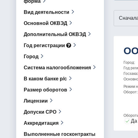
форма
Вид деятельности
Основной ОКВЭД
Дополнительный ОКВЭД
Год регистрации
ОО
Город
Город:
Система налогообложения
Год рег
Госзака
В каком банке р/с
Основн
Режим н
Размер оборотов
Оборот:
Лицензии
Допуски СРО
Оборот
Да
Аккредитация
Выполненные госконтракты