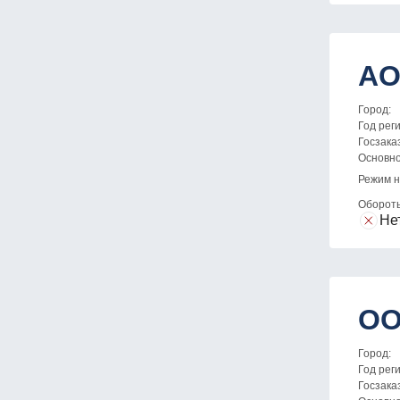
АО
Город:
Год рег
Госзака
Основн
Режим н
Оборот
Не
ОО
Город:
Год рег
Госзака