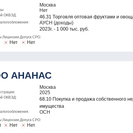
Москва
зы
Нет
ой ОКВЭД:
46.31 Торговля оптовая фруктами и ово
алогообложения:
АУСН (доходы)
2023г. - 1 000 тыс. руб.
ы:
Лицензии:
Допуск СРО:
Нет
Нет
О АНАНАС
Москва
истрации:
2025
ой ОКВЭД:
68.10 Покупка и продажа собственного н
имущества
алогообложения:
ОСН
ы:
Лицензии:
Допуск СРО:
т
Нет
Нет