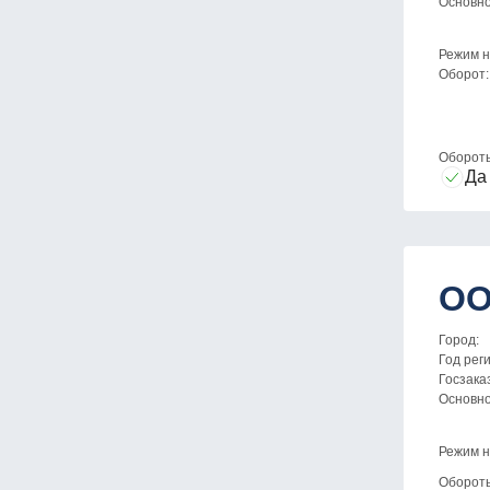
Основн
Режим н
Оборот:
Оборот
Да
ОО
Город:
Год рег
Госзака
Основн
Режим н
Оборот