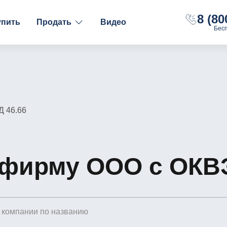
8 (80
упить
Продать
Видео
Бес
ФИНАНСОВОЕ СОСТОЯНИЕ
НАЛОГООБЛОЖЕНИ
С долгами
ОСН
Без долгов
УСН "Доходы"
С расчётным счётом
УСН "Доходы-Рас
Д 46.66
С оборотами
 фирму ООО с ОКВЭ