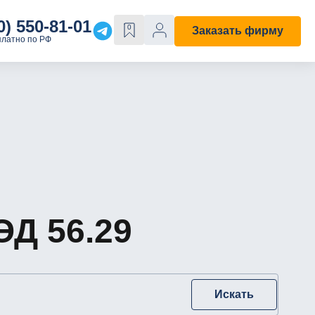
0) 550-81-01
0
Заказать фирму
платно по РФ
Е
ОСОБЫЕ СВОЙСТВА
Строительная
С лицензией
ходы"
С историей
Д 56.29
Искать