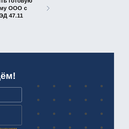
ть готовую
му ООО с
Д 47.11
ём!
лашением