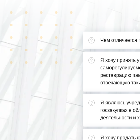
Чем отличается 
Я хочу принять у
саморегулируемо
реставрацию пам
отвечающую так
Я являюсь учред
госзакупках в о
деятельности и х
Я хочу продать ф