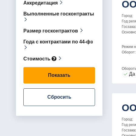
ОО
Аккредитация
Выполненные госконтракты
Город:
Год рег
Госзака
Размер госконтрактов
Основн
Года с контрактами по 44-фз
Режим н
Оборот:
Стоимость
Оборот
Да
Показать
Сбросить
ОО
Город:
Год рег
Госзака
Основн