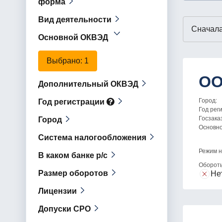
форма
Вид деятельности
Основной ОКВЭД
Выбрано
: 1
ОО
Дополнительный ОКВЭД
Город:
Год регистрации
Год рег
Госзака
Город
Основн
Система налогообложения
Режим н
В каком банке р/с
Оборот
Размер оборотов
Не
Лицензии
Допуски СРО