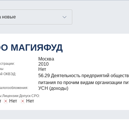
О МАГИЯФУД
Москва
истрации:
2010
зы
Нет
ой ОКВЭД:
56.29 Деятельность предприятий общест
питания по прочим видам организации пи
алогообложения:
УСН (доходы)
ы:
Лицензии:
Допуск СРО:
т
Нет
Нет