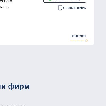
венного
тания
Отложить фирму
Подробнее
ии фирм