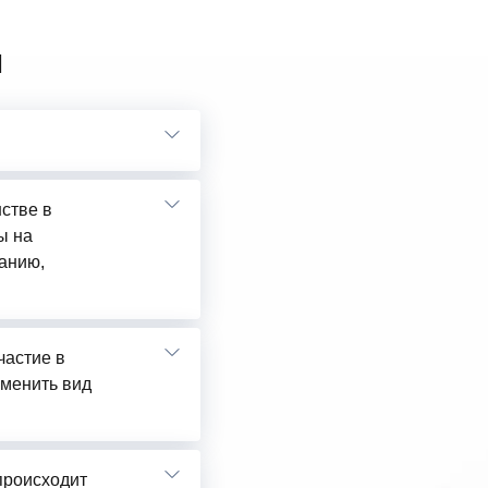
ы
нстве в
ы на
анию,
частие в
сменить вид
 происходит