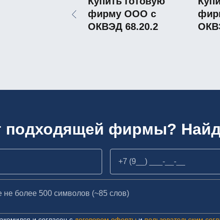
Купить готовую
Купи
фирму ООО с
фир
ОКВЭД 68.20.2
ОКВЭ
т подходящей фирмы? Найд
акомился и согласен с
договором оферты
и
пользовательским сог