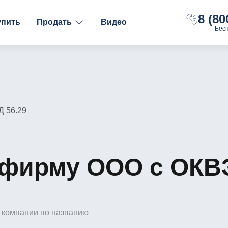
8 (80
упить
Продать
Видео
Бес
ФИНАНСОВОЕ СОСТОЯНИЕ
НАЛОГООБЛОЖЕНИ
С долгами
ОСН
Без долгов
УСН "Доходы"
С расчётным счётом
УСН "Доходы-Рас
Д 56.29
С оборотами
 фирму ООО с ОКВЭ