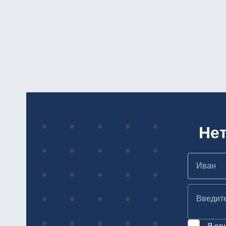
Не
Я озн