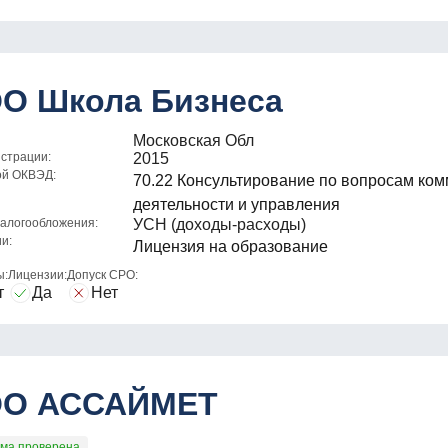
О Школа Бизнеса
Московская Обл
истрации:
2015
ой ОКВЭД:
70.22 Консультирование по вопросам ко
деятельности и управления
алогообложения:
УСН (доходы-расходы)
и:
Лицензия на образование
ы:
Лицензии:
Допуск СРО:
т
Да
Нет
О АССАЙМЕТ
ма проверена