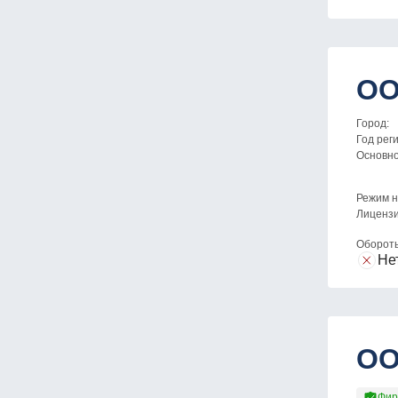
ОО
Город:
Год рег
Основн
Режим н
Лицензи
Оборот
Не
ОО
Фир