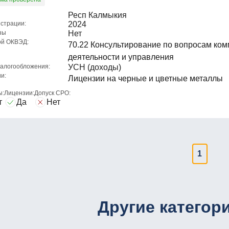
Респ Калмыкия
истрации:
2024
зы
Нет
ой ОКВЭД:
70.22 Консультирование по вопросам ко
деятельности и управления
алогообложения:
УСН (доходы)
и:
Лицензии на черные и цветные металлы
ы:
Лицензии:
Допуск СРО:
т
Да
Нет
1
Другие категор