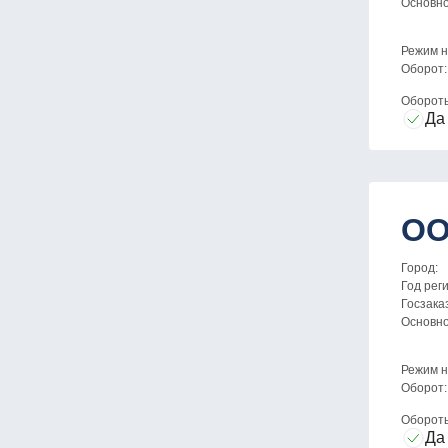
Основн
Режим н
Оборот:
Оборот
Да
ОО
Город:
Год рег
Госзака
Основн
Режим н
Оборот:
Оборот
Да