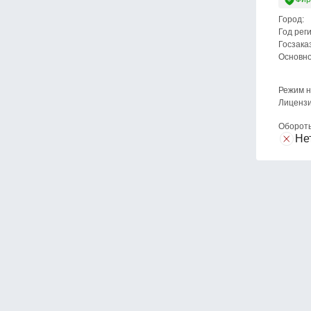
Город:
Год рег
Госзака
Основн
Режим н
Лицензи
Оборот
Не