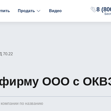
8 (80
упить
Продать
Видео
Бес
ФИНАНСОВОЕ СОСТОЯНИЕ
НАЛОГООБЛОЖЕНИ
С долгами
ОСН
Без долгов
УСН "Доходы"
С расчётным счётом
УСН "Доходы-Рас
Д 70.22
С оборотами
 фирму ООО с ОКВЭ