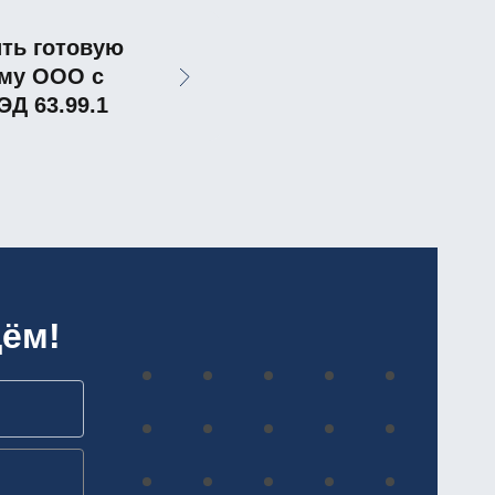
ть готовую
му ООО с
Д 63.99.1
ём!