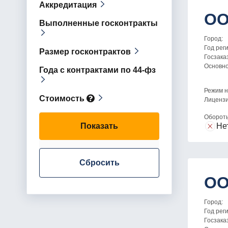
Аккредитация
ОО
Выполненные госконтракты
Город:
Год рег
Размер госконтрактов
Госзака
Основн
Года с контрактами по 44-фз
Режим н
Стоимость
Лицензи
Оборот
Показать
Не
Сбросить
ОО
Город:
Год рег
Госзака