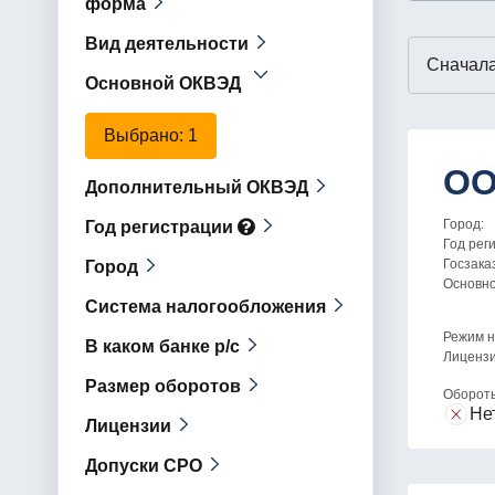
форма
Вид деятельности
Основной ОКВЭД
Выбрано
: 1
ОО
Дополнительный ОКВЭД
Город:
Год регистрации
Год рег
Госзака
Город
Основн
Система налогообложения
Режим н
В каком банке р/с
Лицензи
Размер оборотов
Оборот
Не
Лицензии
Допуски СРО