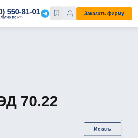
0) 550-81-01
0
Заказать фирму
платно по РФ
Е
ОСОБЫЕ СВОЙСТВА
Строительная
С лицензией
ходы"
С историей
Д 70.22
Искать