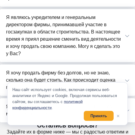
Я являюсь учредителем и генеральным
директором фирмы, принимавшей участие в
госзакупках в области строительства. В настоящее
время я приял решение сменить вид деятельности
и хочу продать свою компанию. Могу я сделать это
у Вас?
Я хочу продать фирму без долгов, но не знаю,
сколько она будет стоить. Как происходит оценка
готового ООО?
Наш сайт использует cookies, включая сервисы веб-
аналитики от Яндекс и Google. Продолжая пользоваться
сайтом, вы соглашаетесь с
политикой
Я хочу продать свою фирму. С какими налогами я
конфиденциальности
.
могу столкнуться?
✕
Принять
Остались вопросы?
Задайте их в форме ниже — мы с радостью ответим и