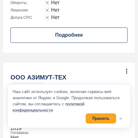
Нет
Обороты:
Нет
Лицензии:
Нет
Допуск СРО:
Подробнее
ООО АЗИМУТ-ТЕХ
200 000
₽
Наш сайт использует cookies, включая сервисы веб-
аналитики от Яндекс и Google. Продолжая пользоваться
Фирма проверена
сайтом, вы соглашаетесь с
политикой
конфиденциальности
.
Город:
✕
Принять
Нижегородская Обл
Год регистрации:
2019
Госзаказы
Нет