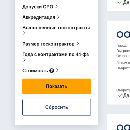
Да
Допуски СРО
Аккредитация
Выполненные госконтракты
ОО
Размер госконтрактов
Город:
Год рег
Года с контрактами по 44-фз
Основн
Режим н
Оборот:
Стоимость
Показать
Оборот
Да
Сбросить
ОО