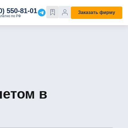
0) 550-81-01
0
Заказать фирму
платно по РФ
Е
ОСОБЫЕ СВОЙСТВА
Строительная
С лицензией
ходы"
С историей
четом в