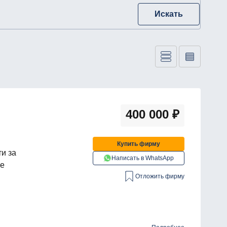
Искать
400 000
₽
Купить фирму
и за
Написать в WhatsApp
ве
Отложить фирму