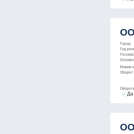
ОО
Город:
Год рег
Госзака
Основн
Режим н
Оборот:
Оборот
Да
ОО