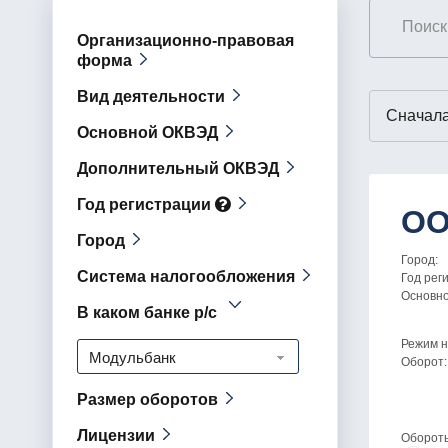
Организационно-правовая
форма
Вид деятельности
Основной ОКВЭД
Дополнительный ОКВЭД
Год регистрации
ОО
Город
Город:
Система налогообложения
Год рег
Основн
В каком банке р/с
Режим н
Модульбанк
Оборот:
Размер оборотов
Лицензии
Оборот