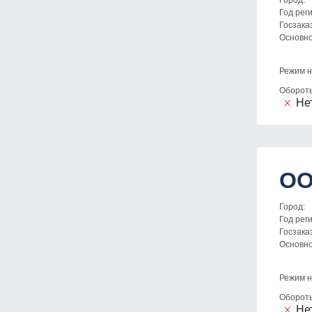
Город:
Год рег
Госзака
Основн
Режим н
Оборот
Не
ОО
Город:
Год рег
Госзака
Основн
Режим н
Оборот
Не