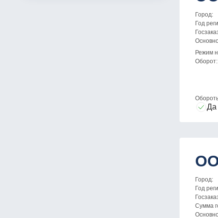
Город:
Год рег
Госзака
Основн
Режим н
Оборот:
Оборот
Да
ОО
Город:
Год рег
Госзака
Сумма г
Основн