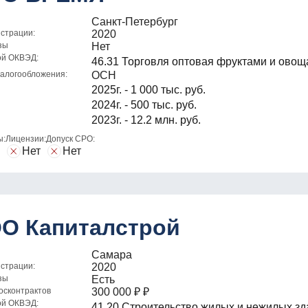
Санкт-Петербург
истрации:
2020
зы
Нет
ой ОКВЭД:
46.31 Торговля оптовая фруктами и ово
алогообложения:
ОСН
2025г. - 1 000 тыс. руб.
2024г. - 500 тыс. руб.
2023г. - 12.2 млн. руб.
ы:
Лицензии:
Допуск СРО:
Нет
Нет
О Капиталстрой
Самара
истрации:
2020
зы
Есть
осконтрактов
300 000
₽
₽
ой ОКВЭД:
41.20 Строительство жилых и нежилых зд