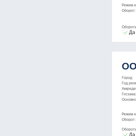
Режим н
Оборот:
Оборот
Да
ОО
Город:
Год рег
Аккреди
Госзака
Основн
Режим н
Оборот:
Оборот
Да