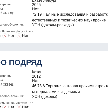
Екатеринбург
истрации:
2025
зы
Нет
ой ОКВЭД:
72.19 Научные исследования и разработк
естественных и технических наук прочие
алогообложения:
УСН (доходы-расходы)
ы:
Лицензии:
Допуск СРО:
т
Нет
Нет
О ПОДРЯД
Казань
истрации:
2012
зы
Нет
ой ОКВЭД:
46.73.6 Торговля оптовая прочими строи
материалами и изделиями
алогообложения:
УСН (доходы)
ы:
Лицензии:
Допуск СРО:
т
Нет
Нет