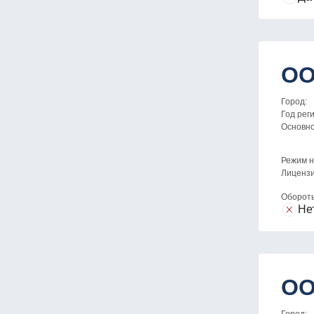
ОО
Город:
Год рег
Основн
Режим н
Лицензи
Оборот
Не
ОО