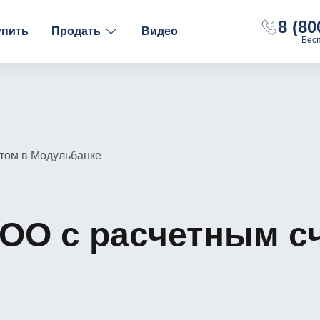
8 (80
упить
Продать
Видео
Бес
ФИНАНСОВОЕ СОСТОЯНИЕ
НАЛОГООБЛОЖЕНИ
С долгами
ОСН
Без долгов
УСН "Доходы"
С расчётным счётом
УСН "Доходы-Рас
том в Модульбанке
С оборотами
ОО с расчетным с